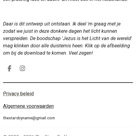
Daar is dit ontwerp uit ontstaan. Ik deel 'm graag met je
zodat we juist in deze donkere dagen het licht kunnen
verspreiden. De boodschap 'Jezus is het Licht van de wereld'
mag klinken door alle duisternis heen. Klik op de afbeelding
om bij de download te komen. Veel zegen!
F
I
a
n
c
s
e
t
Privacy beleid
b
a
o
g
o
r
Algemene voorwaarden
k
a
m
thestarsbyname@gmail.com