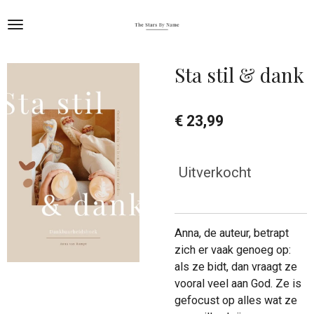
Ga
direct
naar
de
Sta stil & dank
hoofdinhoud
€ 23,99
Uitverkocht
Anna, de auteur, betrapt
zich er vaak genoeg op:
als ze bidt, dan vraagt ze
vooral veel aan God. Ze is
gefocust op alles wat ze