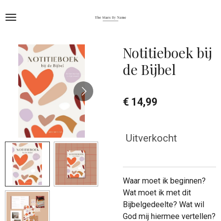
Ga
direct
naar
de
Notitieboek bij
hoofdinhoud
de Bijbel
€ 14,99
Uitverkocht
Waar moet ik beginnen?
Wat moet ik met dit
Bijbelgedeelte? Wat wil
God mij hiermee vertellen?