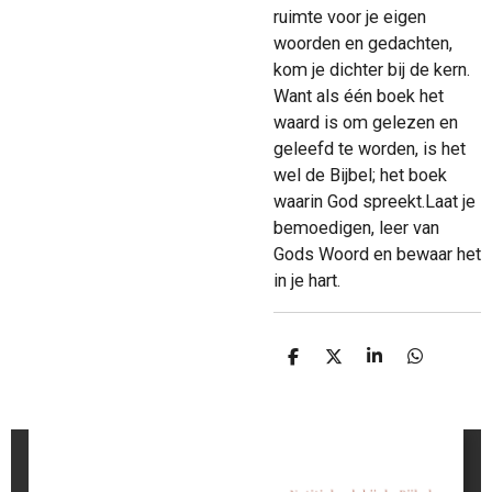
ruimte voor je eigen
woorden en gedachten,
kom je dichter bij de kern.
Want als één boek het
waard is om gelezen en
geleefd te worden, is het
wel de Bijbel; het boek
waarin God spreekt.Laat je
bemoedigen, leer van
Gods Woord en bewaar het
in je hart.
D
D
S
D
e
e
h
e
l
e
a
l
e
l
r
e
n
e
n