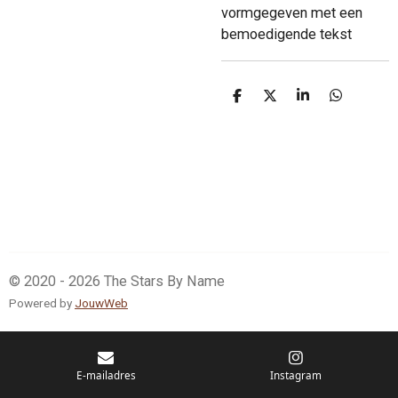
vormgegeven met een
bemoedigende tekst
D
D
S
D
e
e
h
e
l
e
a
l
e
l
r
e
n
e
n
© 2020 - 2026 The Stars By Name
Powered by
JouwWeb
E-mailadres
Instagram