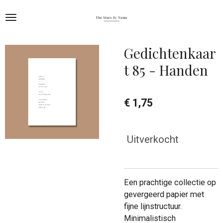
Ga
direct
naar
de
Gedichtenkaar
hoofdinhoud
t 85 - Handen
€ 1,75
Uitverkocht
Een prachtige collectie op
gevergeerd papier met
fijne lijnstructuur.
Minimalistisch