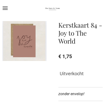
Ga
direct
naar
de
Kerstkaart 84 -
hoofdinhoud
Joy to The
World
€ 1,75
Uitverkocht
zonder envelop!