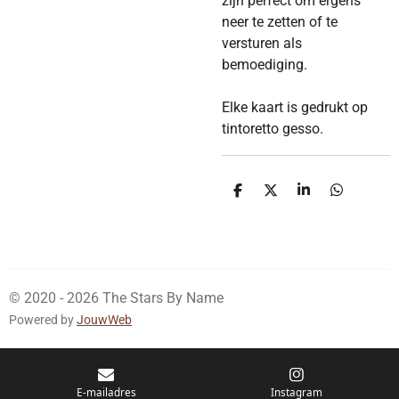
zijn perfect om ergens
neer te zetten of te
versturen als
bemoediging.
Elke kaart is gedrukt op
tintoretto gesso.
D
D
S
D
e
e
h
e
l
e
a
l
e
l
r
e
n
e
n
© 2020 - 2026 The Stars By Name
Powered by
JouwWeb
E-mailadres
Instagram