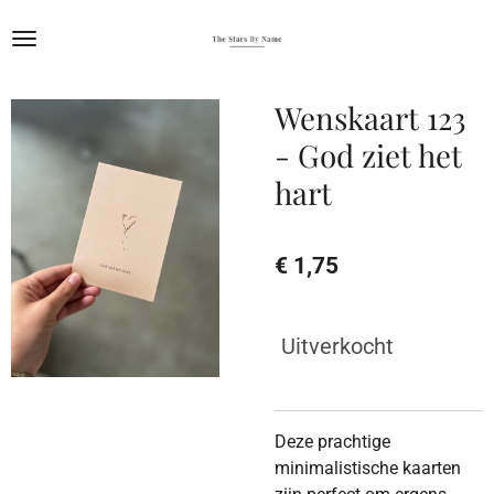
Ga
direct
naar
de
Wenskaart 123
hoofdinhoud
- God ziet het
hart
€ 1,75
Uitverkocht
Deze prachtige
minimalistische kaarten